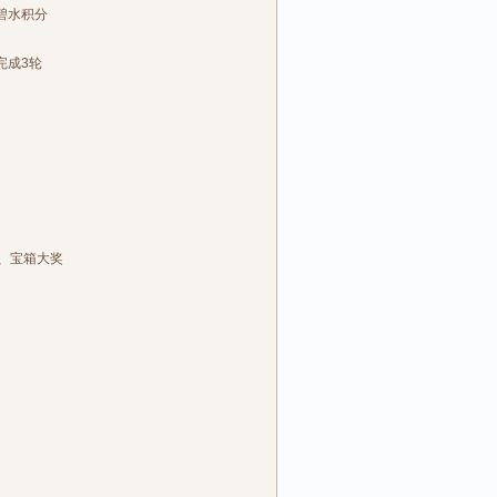
碧水积分
完成3轮
、宝箱大奖