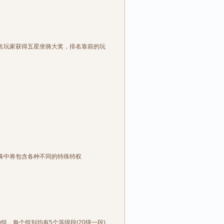
名玩家获得五星坐骑大奖，排名靠前的玩
珠中将包含各种不同的特殊特权
组，每个组别均有5个等级段(20级一段)