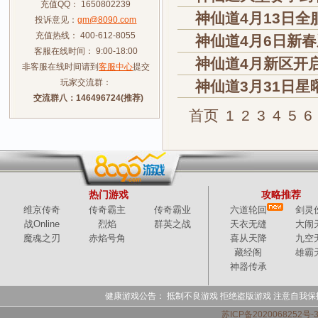
充值QQ： 1650802239
神仙道4月13日
投诉意见：
gm@8090.com
充值热线： 400-612-8055
神仙道4月6日新
客服在线时间： 9:00-18:00
神仙道4月新区开
非客服在线时间请到
客服中心
提交
玩家交流群：
神仙道3月31日
交流群八：146496724(推荐)
首页
1
2
3
4
5
6
热门游戏
攻略推荐
维京传奇
传奇霸主
传奇霸业
六道轮回
剑灵
战Online
烈焰
群英之战
天衣无缝
大闹
魔魂之刃
赤焰号角
喜从天降
九空
藏经阁
雄霸
神器传承
健康游戏公告： 抵制不良游戏 拒绝盗版游戏 注意自我保
苏ICP备2020068252号