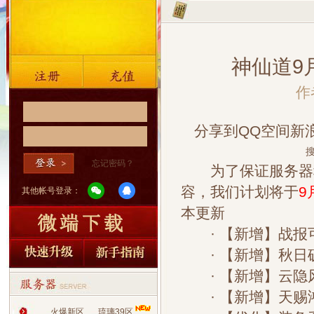
神仙道9
作
分享到
QQ空间
新
搜
忘记密码？
为了保证服务器稳
容，我们计划将于
9
其他帐号登录：
本更新
· 【新增】战报
· 【新增】秋日
· 【新增】云隐
· 【新增】天赐
火爆新区
琉璃39区