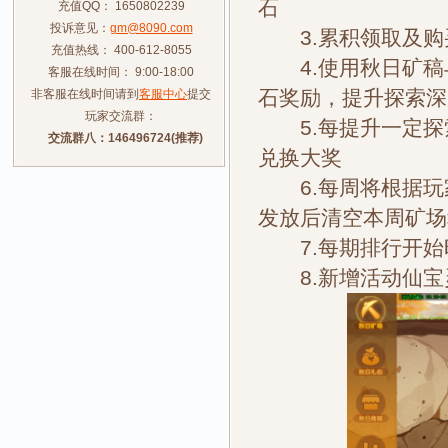
石
充值QQ： 1650802239
投诉意见：
gm@8090.com
3.累积领取及购
充值热线： 400-612-8055
4.使用秋日矿稿
客服在线时间： 9:00-18:00
石奖励，提升探索深
非客服在线时间请到
客服中心
提交
玩家交流群：
5.每提升一定探
交流群八：146496724(推荐)
兑换大奖
6.每周将根据玩
发放后清空本周矿场
7.每期排行开始
8.新增活动仙宝