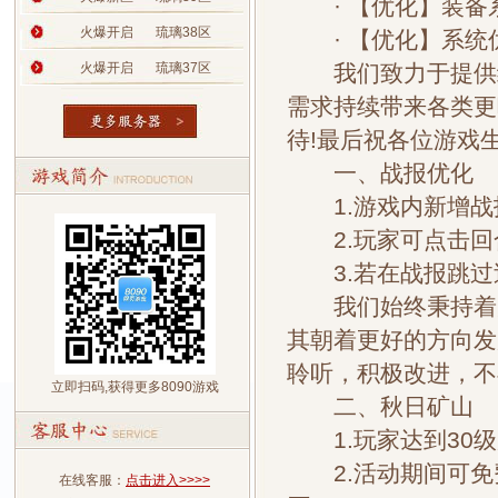
· 【优化】装备
火爆开启
琉璃38区
· 【优化】系统
火爆开启
琉璃37区
我们致力于提供给
需求持续带来各类更
待!最后祝各位游戏生
一、战报优化
1.游戏内新增战
2.玩家可点击回
3.若在战报跳过
我们始终秉持着为
其朝着更好的方向发
聆听，积极改进，不
立即扫码,获得更多8090游戏
二、秋日矿山
1.玩家达到30级
2.活动期间可免
在线客服：
点击进入>>>>