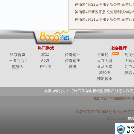
神仙道4月22日全服更新公告 新增仙
神仙道4月新区开启 充值返利领神秘
神仙道3月11日全服更新公告 新增仙
热门游戏
攻略推荐
维京传奇
将军
传奇霸业
六道轮回
剑灵
王者之心2
烈焰
传奇霸主
天衣无缝
大闹
熊猫人
神仙道
神将
喜从天降
九空
藏经阁
雄霸
神器传承
健康游戏公告： 抵制不良游戏 拒绝盗版游戏 注意自我保
苏ICP备2020068252号
软著登字第0261863号 科技与数字[20
Copyright ©
80