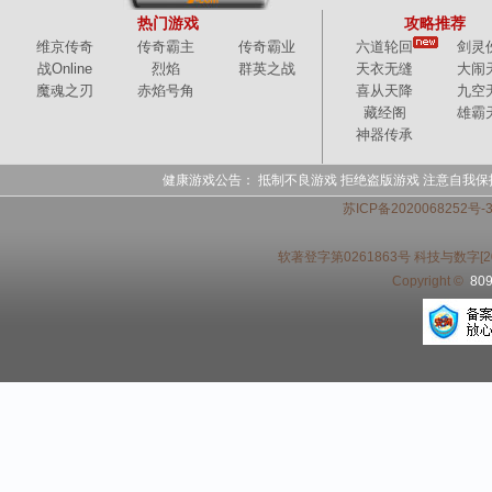
热门游戏
攻略推荐
维京传奇
传奇霸主
传奇霸业
六道轮回
剑灵
战Online
烈焰
群英之战
天衣无缝
大闹
魔魂之刃
赤焰号角
喜从天降
九空
藏经阁
雄霸
神器传承
健康游戏公告： 抵制不良游戏 拒绝盗版游戏 注意自我保
苏ICP备2020068252号
软著登字第0261863号 科技与数字[20
Copyright ©
80