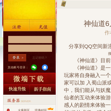
神仙道6
作
分享到
QQ空间
新
搜
忘记密码？
《神仙道》目前6
《神仙道》是一款
其他帐号登录：
玩家将自身融入一个
家可以加 入蜀山派
中，我们能从与妖魔
仙者的互动来体验游
感人的剧情来体验一
火爆新区
琉璃40区