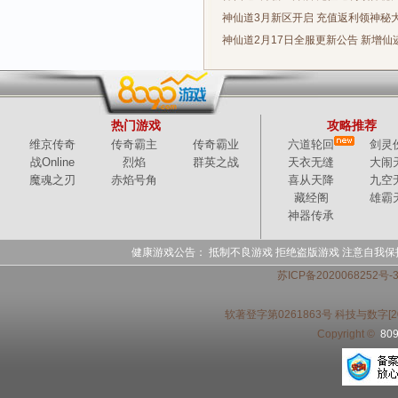
神仙道3月新区开启 充值返利领神秘
神仙道2月17日全服更新公告 新增仙
热门游戏
攻略推荐
维京传奇
传奇霸主
传奇霸业
六道轮回
剑灵
战Online
烈焰
群英之战
天衣无缝
大闹
魔魂之刃
赤焰号角
喜从天降
九空
藏经阁
雄霸
神器传承
健康游戏公告： 抵制不良游戏 拒绝盗版游戏 注意自我保
苏ICP备2020068252号
软著登字第0261863号 科技与数字[20
Copyright ©
80