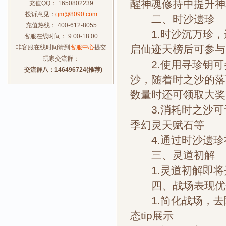
醒神魂修持中提升神
充值QQ： 1650802239
投诉意见：
gm@8090.com
二、时沙遗珍
充值热线： 400-612-8055
1.时沙沉万珍，遗
客服在线时间： 9:00-18:00
启仙迹天榜后可参与
非客服在线时间请到
客服中心
提交
玩家交流群：
2.使用寻珍钥可
交流群八：146496724(推荐)
沙，随着时之沙的落
数量时还可领取大奖
3.消耗时之沙可
季幻灵天赋石等
4.通过时沙遗珍
三、灵道初解
1.灵道初解即将开
四、战场表现优
1.简化战场，去
态tip展示