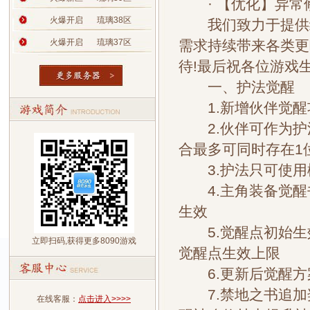
· 【优化】异常
火爆开启
琉璃38区
我们致力于提供给
火爆开启
琉璃37区
需求持续带来各类更
待!最后祝各位游戏生
一、护法觉醒
1.新增伙伴觉醒
2.伙伴可作为护
合最多可同时存在1
3.护法只可使用
4.主角装备觉醒
生效
5.觉醒点初始生
立即扫码,获得更多8090游戏
觉醒点生效上限
6.更新后觉醒方
7.禁地之书追加奖
在线客服：
点击进入>>>>