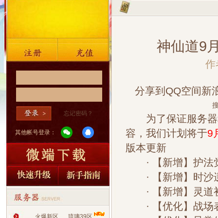
神仙道9
作
分享到
QQ空间
新
搜
忘记密码？
为了保证服务器稳
容，我们计划将于
9
其他帐号登录：
版本更新
· 【新增】护法
· 【新增】时沙
· 【新增】灵道
· 【优化】战场
火爆新区
琉璃39区